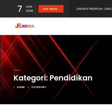
7
AUG
Jakarta Pelatihan JakLa
Hot News :
2026
Peluncuran Sistem Pen
(JakLat)
P2KPTK2JS - Fasilitas
memudahkan pendidik,
Kategori: Pendidikan
untuk mendaftar
HOME
CATEGORY