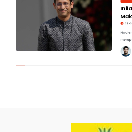
Ini
Mak
17-
Nadiem
merup
© Ahmad Sofyan