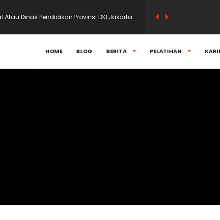
t Atau Dinas Pendidikan Provinsi DKI Jakarta
gembangan Profesional Guru DKI Jakarta
HOME
BLOG
BERITA
PELATIHAN
KARI
 layanan peningkatan kompetensi yang
 tenaga kependidikan dan siswa kejuruan