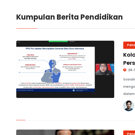
Kumpulan Berita Pendidikan
Pend
Kola
Per
26-
Sosial
mengad
dalam 
© Ahmad Sofyan
Pend