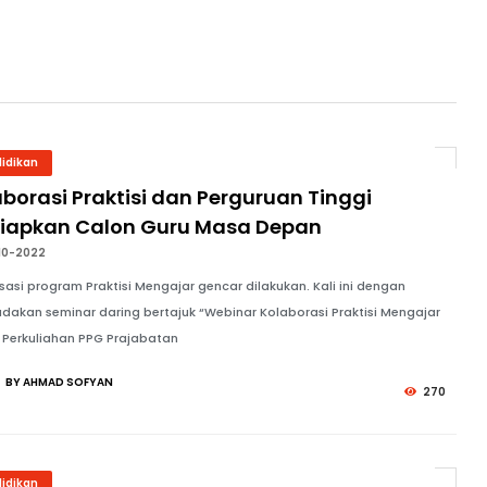
idikan
borasi Praktisi dan Perguruan Tinggi
siapkan Calon Guru Masa Depan
10-2022
isasi program Praktisi Mengajar gencar dilakukan. Kali ini dengan
akan seminar daring bertajuk “Webinar Kolaborasi Praktisi Mengajar
Perkuliahan PPG Prajabatan
BY AHMAD SOFYAN
270
idikan